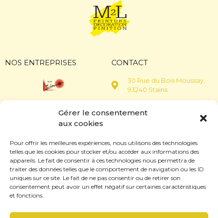
NOS ENTREPRISES
CONTACT
30 Rue du Bois Moussay,
93240 Stains
web@idemo93.fr
GROUPE IDEMO
Gérer le consentement
01 48 31 88 24
aux cookies
SERVICES PUISSANCE 7
01 48 31 88 60
Pour offrir les meilleures expériences, nous utilisons des technologies
Lundi au Vendredi de 9h à
telles que les cookies pour stocker et/ou accéder aux informations des
17h
appareils. Le fait de consentir à ces technologies nous permettra de
traiter des données telles que le comportement de navigation ou les ID
FRACEJEA
uniques sur ce site. Le fait de ne pas consentir ou de retirer son
consentement peut avoir un effet négatif sur certaines caractéristiques
SOVENET
et fonctions.